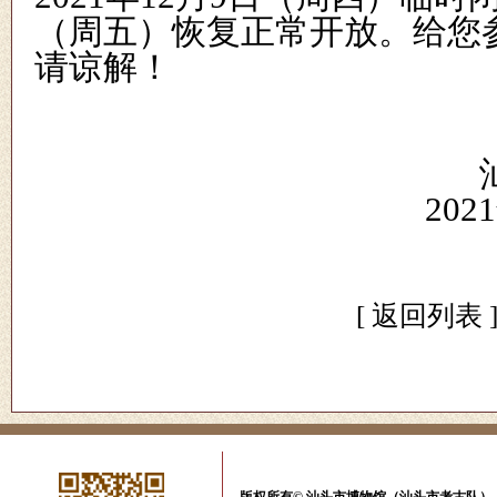
（周
五
）
恢复
正常
开放
。给您
请谅解
！
汕头
2021
[
返回列表